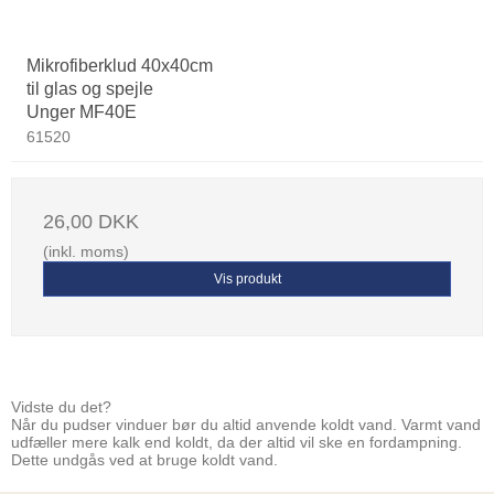
Mikrofiberklud 40x40cm
til glas og spejle
Unger MF40E
61520
26,00 DKK
(inkl. moms)
Vis produkt
Vidste du det?
Når du pudser vinduer bør du altid anvende koldt vand. Varmt vand
udfæller mere kalk end koldt, da der altid vil ske en fordampning.
Dette undgås ved at bruge koldt vand.